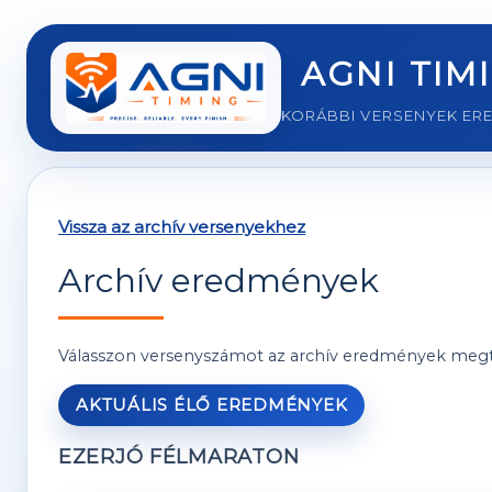
AGNI TIM
KORÁBBI VERSENYEK ER
Vissza az archív versenyekhez
Archív eredmények
Válasszon versenyszámot az archív eredmények megt
AKTUÁLIS ÉLŐ EREDMÉNYEK
EZERJÓ FÉLMARATON