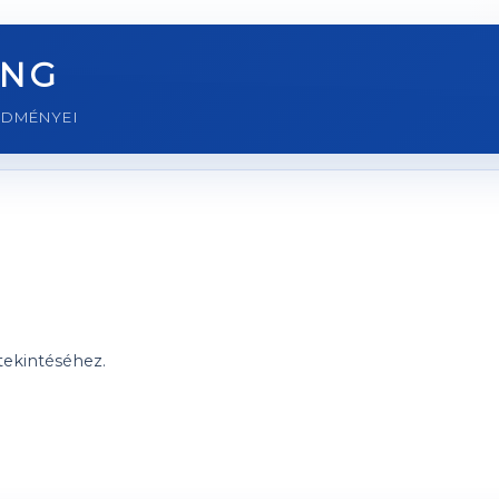
ING
EDMÉNYEI
ekintéséhez.